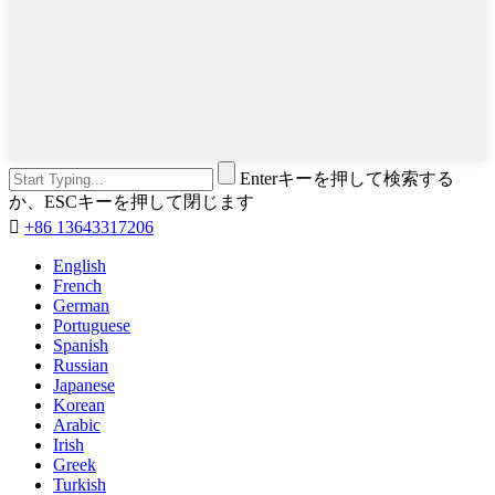
Enterキーを押して検索する
か、ESCキーを押して閉じます

+86 13643317206
English
French
German
Portuguese
Spanish
Russian
Japanese
Korean
Arabic
Irish
Greek
Turkish