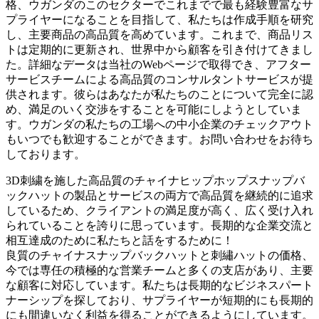
格、ウガンダのこのセクターでこれまでで最も経験豊富なサ
プライヤーになることを目指して、私たちは作成手順を研究
し、主要商品の高品質を高めています。これまで、商品リス
トは定期的に更新され、世界中から顧客を引き付けてきまし
た。詳細なデータは当社のWebページで取得でき、アフター
サービスチームによる高品質のコンサルタントサービスが提
供されます。彼らはあなたが私たちのことについて完全に認
め、満足のいく交渉をすることを可能にしようとしていま
す。ウガンダの私たちの工場への中小企業のチェックアウト
もいつでも歓迎することができます。お問い合わせをお待ち
しております。
3D刺繍を施した高品質のチャイナヒップホップスナップバ
ックハットの製品とサービスの両方で高品質を継続的に追求
しているため、クライアントの満足度が高く、広く受け入れ
られていることを誇りに思っています。長期的な企業交流と
相互達成のために私たちと話をするために！
良質のチャイナスナップバックハットと刺繡ハットの価格、
今では専任の積極的な営業チームと多くの支店があり、主要
な顧客に対応しています。私たちは長期的なビジネスパート
ナーシップを探しており、サプライヤーが短期的にも長期的
にも間違いなく利益を得ることができるようにしています。