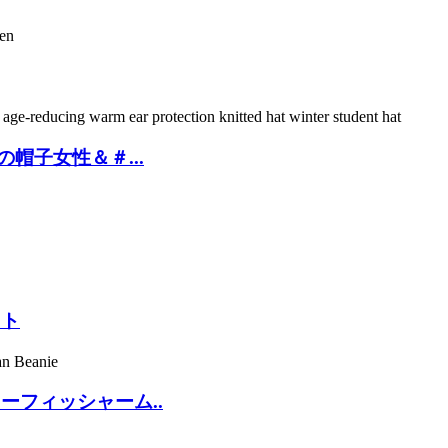
帽子女性＆＃...
ット
ーフィッシャーム..