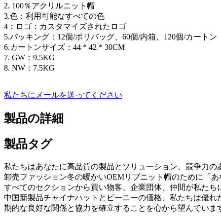
2. 100％アクリルニット帽
3.色：利用可能なすべての色
4：ロゴ：カスタマイズされたロゴ
5.パッキング：12個/ポリバッグ、60個/内箱、120個/カートン
6.カートンサイズ：44 * 42 * 30CM
7. GW：9.5KG
8. NW：7.5KG
私たちにメールを送ってください
製品の詳細
製品タグ
私たちはあなたに高品質の製品とソリューション、競争力の
卸売ファッション冬の暖かいOEMリブニット帽のために「
すべてのセクションから買い物客、企業団体、仲間が私たち
中国新製品チャイナハットとビーニーの価格、私たちは優れ
期的な良好な関係と協力を確立することを心から望んでいま