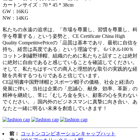
カートンサイズ：70 * 45 * 38cm
GW：16KG
NW：14KG
私たちの永遠の追求は、「市​​場を尊重し、習慣を尊重し、科
学を尊重する」という姿勢と、CE Certificate China High
Quality CompetitivePriceの「品質は基本であり、最初に自信を
持ち、経営は高度である」という理論です。 6パネル100％
コットン刺繡野球帽、組織のために私たちと話すことは絶対
に絶対に自由であると感じていることを確認してください。
そして、私たちはすべての商人と理想的な取引の実践的な経
験を共有するつもりであると信じています。
CE証明書中国野球帽とスポーツ帽子の価格、社会と経済の
発展に伴い、当社は企業の「忠誠心、献身、効率、革新」の
精神を継続し、常に「むしろ金を失い、顧客の心を失わない
でください。」国内外のビジネスマンに真摯に向き合い、あ
なたと一緒に明るい未来を創造していきます！
前：
コットンコンビネーションキャップハット