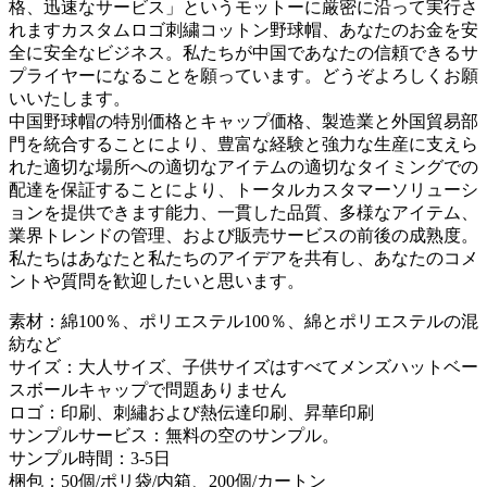
格、迅速なサービス」というモットーに厳密に沿って実行さ
れますカスタムロゴ刺繍コットン野球帽、あなたのお金を安
全に安全なビジネス。私たちが中国であなたの信頼できるサ
プライヤーになることを願っています。どうぞよろしくお願
いいたします。
中国野球帽の特別価格とキャップ価格、製造業と外国貿易部
門を統合することにより、豊富な経験と強力な生産に支えら
れた適切な場所への適切なアイテムの適切なタイミングでの
配達を保証することにより、トータルカスタマーソリューシ
ョンを提供できます能力、一貫した品質、多様なアイテム、
業界トレンドの管理、および販売サービスの前後の成熟度。
私たちはあなたと私たちのアイデアを共有し、あなたのコメ
ントや質問を歓迎したいと思います。
素材：綿100％、ポリエステル100％、綿とポリエステルの混
紡など
サイズ：大人サイズ、子供サイズはすべてメンズハットベー
スボールキャップで問題ありません
ロゴ：印刷、刺繡および熱伝達印刷、昇華印刷
サンプルサービス：無料の空のサンプル。
サンプル時間：3-5日
梱包：50個/ポリ袋/内箱、200個/カートン