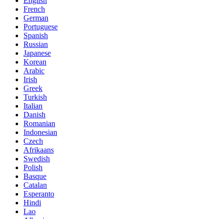
English
French
German
Portuguese
Spanish
Russian
Japanese
Korean
Arabic
Irish
Greek
Turkish
Italian
Danish
Romanian
Indonesian
Czech
Afrikaans
Swedish
Polish
Basque
Catalan
Esperanto
Hindi
Lao