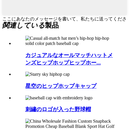
ここにあなたのメッセージを書いて、私たちに送ってくださ
関連している
製品
い
カジュアルなオールマッチハットメ
ンズヒップホップヒップホー...
星空のヒップホップキャップ
刺繡のロゴが入った野球帽