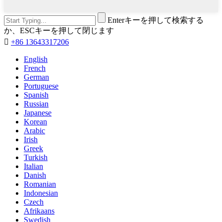
Enterキーを押して検索する
か、ESCキーを押して閉じます

+86 13643317206
English
French
German
Portuguese
Spanish
Russian
Japanese
Korean
Arabic
Irish
Greek
Turkish
Italian
Danish
Romanian
Indonesian
Czech
Afrikaans
Swedish