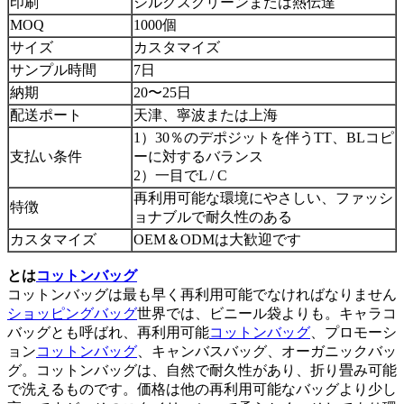
印刷
シルクスクリーンまたは熱伝達
MOQ
1000個
サイズ
カスタマイズ
サンプル時間
7日
納期
20〜25日
配送ポート
天津、寧波または上海
1）30％のデポジットを伴うTT、BLコピ
支払い条件
ーに対するバランス
2）一目でL / C
再利用可能な環境にやさしい、ファッシ
特徴
ョナブルで耐久性のある
カスタマイズ
OEM＆ODMは大歓迎です
とは
コットンバッグ
コットンバッグは最も早く再利用可能でなければなりません
ショッピングバッグ
世界では、ビニール袋よりも。キャラコ
バッグとも呼ばれ、再利用可能
コットンバッグ
、プロモーシ
ョン
コットンバッグ
、キャンバスバッグ、オーガニックバッ
グ。コットンバッグは、自然で耐久性があり、折り畳み可能
で洗えるものです。価格は他の再利用可能なバッグより少し