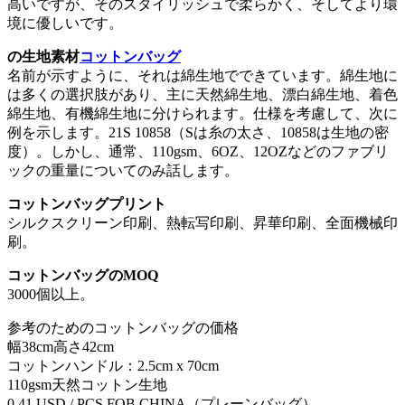
高いですが、そのスタイリッシュで柔らかく、そしてより環
境に優しいです。
の生地素材
コットンバッグ
名前が示すように、それは綿生地でできています。綿生地に
は多くの選択肢があり、主に天然綿生地、漂白綿生地、着色
綿生地、有機綿生地に分けられます。仕様を考慮して、次に
例を示します。21S 10858（Sは糸の太さ、10858は生地の密
度）。しかし、通常、110gsm、6OZ、12OZなどのファブリ
ックの重量についてのみ話します。
コットンバッグプリント
シルクスクリーン印刷、熱転写印刷、昇華印刷、全面機械印
刷。
コットンバッグのMOQ
3000個以上。
参考のためのコットンバッグの価格
幅38cm高さ42cm
コットンハンドル：2.5cm x 70cm
110gsm天然コットン生地
0.41 USD / PCS FOB CHINA（プレーンバッグ）