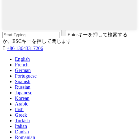
Enterキーを押して検索する
か、ESCキーを押して閉じます

+86 13643317206
English
French
German
Portuguese
Spanish
Russian
Japanese
Korean
Arabic
Irish
Greek
Turkish
Italian
Danish
Romanian